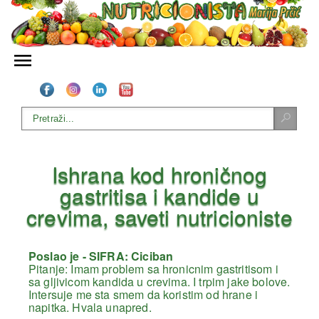
Ishrana kod hroničnog
gastritisa i kandide u
crevima, saveti nutricioniste
Poslao je - SIFRA: Ciciban
Pitanje: Imam problem sa hronicnim gastritisom i
sa gljivicom kandida u crevima. I trpim jake bolove.
Intersuje me sta smem da koristim od hrane i
napitka. Hvala unapred.