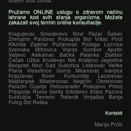
boljem stilu života.
Pružamo ONLINE uslugu o zdravom načinu
ishrane kod svih stanja organizma. Možete
zakazati svoj termin online konsultacije.
Kragujevac Smederevo Novi Pazar Šabac
Zrenjanin Pančevo Prokuplje Bor Vršac Pirot
Kikinda Zaječar Požarevac Požega Loznica
Sremska Mitrovica Vranje Sombor Apatin
Valjevo Aleksinac Bačka Palanka Zlatibor
Čačak Užice Kruševac Niš Kraljevo Jagodina
Beograd Novi Sad Subotica Leskovac Velika
Plana Vlasotince Gornji Milanovac Ivanjica
Knjaževac Kovin Kuršumlija Lazarevac
Majdanpek Mladenovac Negotin Obrenovac
Paraćin Ćuprija Petrovaradin Podujevo Priboj
Prijepolje Ruma Senta Srbobran Stara Pazova
Surdulica Temerin Trstenik Vrnjačka Banja
Futog Šid Raška
Kontakti
Marija Prčić