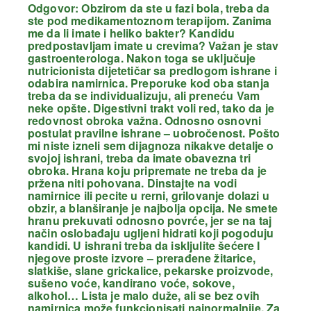
Odgovor: Obzirom da ste u fazi bola, treba da
ste pod medikamentoznom terapijom. Zanima
me da li imate i heliko bakter? Kandidu
predpostavljam imate u crevima? Važan je stav
gastroenterologa. Nakon toga se uključuje
nutricionista dijetetičar sa predlogom ishrane i
odabira namirnica. Preporuke kod oba stanja
treba da se individualizuju, ali preneću Vam
neke opšte. Digestivni trakt voli red, tako da je
redovnost obroka važna. Odnosno osnovni
postulat pravilne ishrane – uobročenost. Pošto
mi niste izneli sem dijagnoza nikakve detalje o
svojoj ishrani, treba da imate obavezna tri
obroka. Hrana koju pripremate ne treba da je
pržena niti pohovana. Dinstajte na vodi
namirnice ili pecite u rerni, grilovanje dolazi u
obzir, a blanširanje je najbolja opcija. Ne smete
hranu prekuvati odnosno povrće, jer se na taj
način oslobađaju ugljeni hidrati koji pogoduju
kandidi. U ishrani treba da iskljulite šećere I
njegove proste izvore – prerađene žitarice,
slatkiše, slane grickalice, pekarske proizvode,
sušeno voće, kandirano voće, sokove,
alkohol… Lista je malo duže, ali se bez ovih
namirnica može funkcionisati najnormalnije. Za