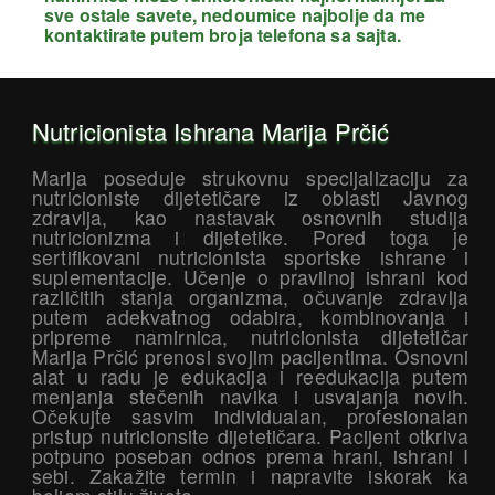
sve ostale savete, nedoumice najbolje da me
kontaktirate putem broja telefona sa sajta.
Nutricionista Ishrana Marija Prčić
Marija poseduje strukovnu specijalizaciju za
nutricioniste dijetetičare iz oblasti Javnog
zdravlja, kao nastavak osnovnih studija
nutricionizma i dijetetike. Pored toga je
sertifikovani nutricionista sportske ishrane i
suplementacije. Učenje o pravilnoj ishrani kod
različitih stanja organizma, očuvanje zdravlja
putem adekvatnog odabira, kombinovanja i
pripreme namirnica, nutricionista dijetetičar
Marija Prčić prenosi svojim pacijentima. Osnovni
alat u radu je edukacija i reedukacija putem
menjanja stečenih navika i usvajanja novih.
Očekujte sasvim individualan, profesionalan
pristup nutricionsite dijetetičara. Pacijent otkriva
potpuno poseban odnos prema hrani, ishrani I
sebi. Zakažite termin i napravite iskorak ka