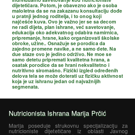
dijetetičara. Potom, je obavezno ako je osoba
maloletna da se na zakazanu konsultaciju dođe
u pratnji jednog roditelja, i to onog koji
najčešće kuva. Ovo je važno jer se sa decom
ne radi dijeta, plan ishrane, već savetovanje,
edukacija oko adekvatnog odabira namirnica,
pripremanje, hrane, kako organizovati školske
obroke, užine.. Osnažuje se porodica da
zajedno promene navike, a ne samo dete. Na
due staze ovo je jedino održivo. Ne moe se
samo detetu pripremati kvalitetna hrana, a
osatak porodice da se hrani nekvalitetno i
nutritivno siromašno. Fizički izgled određenih
delova tela se može doterati uz fizičku aktivnost
koja je uz ishranu jedan od najvažnijih
segmenata.
Nutricionista Ishrana Marija Prčić
Marija poseduje strukovnu specijalizaciju za
nutricioniste dijetetičare iz oblasti Javnog