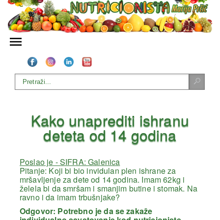
Kako unaprediti ishranu
deteta od 14 godina
Poslao je - SIFRA: Galenica
Pitanje: Koji bi bio invidulan plen ishrane za
mršavljenje za dete od 14 godina. Imam 62kg i
želela bi da smršam i smanjim butine i stomak. Na
ravno i da imam trbušnjake?
Odgovor: Potrebno je da se zakaže
individualno savetovanje kod nutricioniste