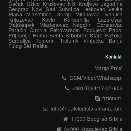
Čačak Užice Kruševac Niš Kraljevo Jagodina
Beograd Novi Sad Subotica Leskovac Velika
Plana Vlasotince Gornji Milanovac Ivanjica
Knjaževac Kovin Kuršumlija Lazarevac
Majdanpek Mladenovac Negotin Obrenovac
Paraćin Ćuprija Petrovaradin Podujevo Priboj
Prijepolje Ruma Senta Srbobran Stara Pazova
Surdulica Temerin Trstenik Vrnjačka Banja
Futog Šid Raška
Kontakti
Marija Prčić
GSM/Viber/Whatsapp:
+381(0)64/17-37-802
fizionutri
info@nutricionistaishrana.com
11000 Beograd Srbija
34000 Kragujevac Srbija