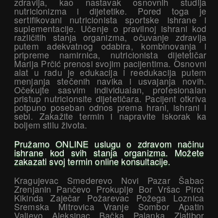
zdravlja, kao nastavak osnovnih studija
nutricionizma i dijetetike. Pored toga je
sertifikovani nutricionista sportske ishrane i
suplementacije. Učenje o pravilnoj ishrani kod
različitih stanja organizma, očuvanje zdravlja
putem adekvatnog odabira, kombinovanja i
pripreme namirnica, nutricionista dijetetičar
Marija Prčić prenosi svojim pacijentima. Osnovni
alat u radu je edukacija i reedukacija putem
menjanja stečenih navika i usvajanja novih.
Očekujte sasvim individualan, profesionalan
pristup nutricionsite dijetetičara. Pacijent otkriva
potpuno poseban odnos prema hrani, ishrani I
sebi. Zakažite termin i napravite iskorak ka
boljem stilu života.
Pružamo ONLINE uslugu o zdravom načinu
ishrane kod svih stanja organizma. Možete
zakazati svoj termin online konsultacije.
Kragujevac Smederevo Novi Pazar Šabac
Zrenjanin Pančevo Prokuplje Bor Vršac Pirot
Kikinda Zaječar Požarevac Požega Loznica
Sremska Mitrovica Vranje Sombor Apatin
Valjevo Aleksinac Bačka Palanka Zlatibor