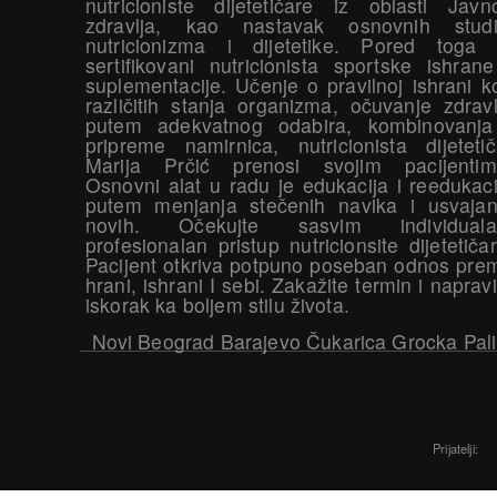
nutricioniste dijetetičare iz oblasti Javn
zdravlja, kao nastavak osnovnih studi
nutricionizma i dijetetike. Pored toga 
sertifikovani nutricionista sportske ishrane
suplementacije. Učenje o pravilnoj ishrani k
različitih stanja organizma, očuvanje zdravl
putem adekvatnog odabira, kombinovanja
pripreme namirnica, nutricionista dijetetič
Marija Prčić prenosi svojim pacijentim
Osnovni alat u radu je edukacija i reedukaci
putem menjanja stečenih navika i usvajan
novih. Očekujte sasvim individuala
profesionalan pristup nutricionsite dijetetičar
Pacijent otkriva potpuno poseban odnos pre
hrani, ishrani I sebi. Zakažite termin i napravi
iskorak ka boljem stilu života.
Novi Beograd Barajevo Čukarica Grocka Pali
Prijatelji: