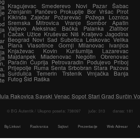
og
Kragujevac Smederevo Novi Pazar Šabac
ja
Zrenjanin Pančevo Prokuplje Bor Vršac Pirot
je
Kikinda Zaječar Požarevac Požega Loznica
 i
Sremska Mitrovica Vranje Sombor Apatin
od
Valjevo Aleksinac Bačka Palanka Zlatibor
ja
Čačak Užice Kruševac Niš Kraljevo Jagodina
 i
Beograd Novi Sad Subotica Leskovac Velika
ar
Plana Vlasotince Gornji Milanovac Ivanjica
a.
Knjaževac Kovin Kuršumlija Lazarevac
ja
Majdanpek Mladenovac Negotin Obrenovac
ja
Paraćin Ćuprija Petrovaradin Podujevo Priboj
n,
Prijepolje Ruma Senta Srbobran Stara Pazova
a.
Surdulica Temerin Trstenik Vrnjačka Banja
ma
Futog Šid Raška
te
lula Rakovica Savski Venac Sopot Stari Grad Surčin V
© BG Autentik
/ Ukupno poseta: 738097 juče: 313 danas: 181
Bg Linkovi
Raskrsnica
Sajtovi
Prezentacije
Web Adresar
A