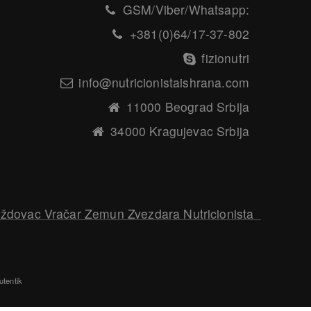
GSM/Viber/Whatsapp:
+381(0)64/17-37-802
fizionutri
info@nutricionistaishrana.com
11000 Beograd Srbija
34000 Kragujevac Srbija
oždovac Vračar Zemun Zvezdara Nutricionista
utentik