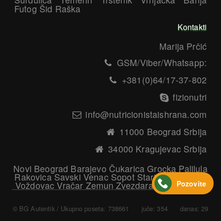
Futog Šid Raška
Kontakti
Marija Prčić
GSM/Viber/Whatsapp:
+381(0)64/17-37-802
fizionutri
info@nutricionistaishrana.com
11000 Beograd Srbija
34000 Kragujevac Srbija
Novi Beograd Barajevo Čukarica Grocka Palilula
Rakovica Savski Venac Sopot Stari Grad Surčin
Pozovite
Voždovac Vračar Zemun Zvezdara Nutricionista
© BG Autentik
/ Ukupno poseta: 738661 juče: 354 danas: 29