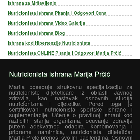
Ishrana za Mršavljenje
Nutricionista Ishrana Pitanja i Odgovori Cena
Nutricionista Ishrana Video Galerija
Nutricionista Ishrana Blog
Ishrana kod Hipertenzije Nutricionista
Nutricionista ONLINE Pitanja i Odgovori Marija Prčić
Nutricionista Ishrana Marija Prčić
Marija poseduje strukovnu specijalizaciju za
nutricioniste dijetetičare iz oblasti Javnog
zdravlja, kao nastavak osnovnih studija
nutricionizma i dijetetike. Pored toga je
sertifikovani nutricionista sportske ishrane i
suplementacije. Učenje o pravilnoj ishrani kod
različitih stanja organizma, očuvanje zdravlja
putem adekvatnog odabira, kombinovanja i
pripreme namirnica, nutricionista dijetetičar
Marija Prčić prenosi svojim pacijentima. Osnovni