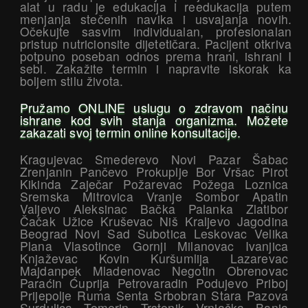
alat u radu je edukacija i reedukacija putem
menjanja stečenih navika i usvajanja novih.
Očekujte sasvim individualan, profesionalan
pristup nutricionsite dijetetičara. Pacijent otkriva
potpuno poseban odnos prema hrani, ishrani I
sebi. Zakažite termin i napravite iskorak ka
boljem stilu života.
Pružamo ONLINE uslugu o zdravom načinu
ishrane kod svih stanja organizma. Možete
zakazati svoj termin online konsultacije.
Kragujevac Smederevo Novi Pazar Šabac
Zrenjanin Pančevo Prokuplje Bor Vršac Pirot
Kikinda Zaječar Požarevac Požega Loznica
Sremska Mitrovica Vranje Sombor Apatin
Valjevo Aleksinac Bačka Palanka Zlatibor
Čačak Užice Kruševac Niš Kraljevo Jagodina
Beograd Novi Sad Subotica Leskovac Velika
Plana Vlasotince Gornji Milanovac Ivanjica
Knjaževac Kovin Kuršumlija Lazarevac
Majdanpek Mladenovac Negotin Obrenovac
Paraćin Ćuprija Petrovaradin Podujevo Priboj
Prijepolje Ruma Senta Srbobran Stara Pazova
Surdulica Temerin Trstenik Vrnjačka Banja